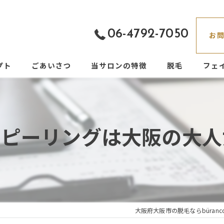
06-4792-7050
お
プト
ごあいさつ
当サロンの特徴
脱毛
フェ
都度払い
フェイシャル
しピーリングは大阪の大人
痛くない
男性
VIO
大阪府大阪市の脱毛ならbüranc