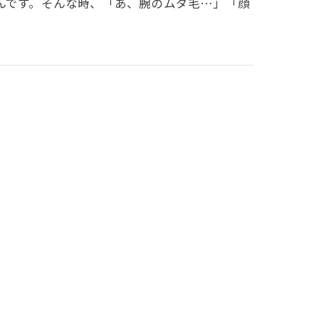
んです。そんな時、「あ、腕のムダ毛…」「顔