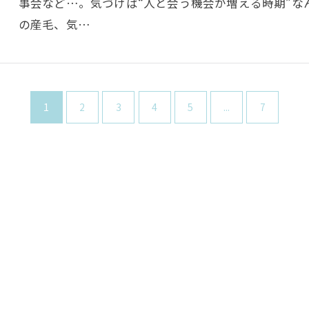
事会など…。気づけば“人と会う機会が増える時期”な
の産毛、気…
1
2
3
4
5
...
7