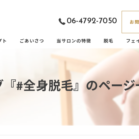
06-4792-7050
お
プト
ごあいさつ
当サロンの特徴
脱毛
フェ
都度払い
フェイシャル
グ『#全身脱毛』のページ
痛くない
男性
VIO