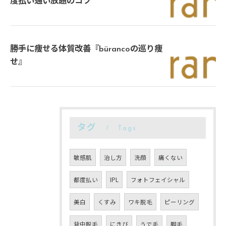
度払い通い放題のコツ
勝手に痩せる体質改善『bürancoの巡り痩
せ』
タグ
Tags
敏感肌
治し方
洗顔
痛くない
都度払い
IPL
フォトフェイシャル
美白
くすみ
ワキ脱毛
ピーリング
背中脱毛
にきび
うで毛
脚毛