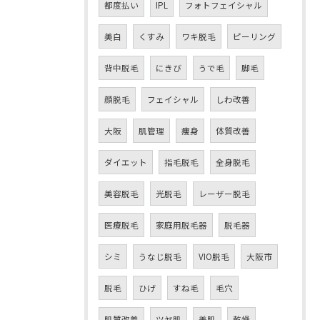
都度払い
IPL
フォトフェイシャル
美白
くすみ
ワキ脱毛
ピーリング
背中脱毛
にきび
うで毛
脚毛
顔脱毛
フェイシャル
しわ改善
大阪
肌管理
痩身
体質改善
ダイエット
指毛脱毛
全身脱毛
美容脱毛
光脱毛
レーザー脱毛
医療脱毛
家庭用脱毛器
脱毛器
シミ
うなじ脱毛
VIO脱毛
大阪市
脱毛
ひげ
すね毛
毛穴
肌質改善
ツヤ肌
美肌
乾燥