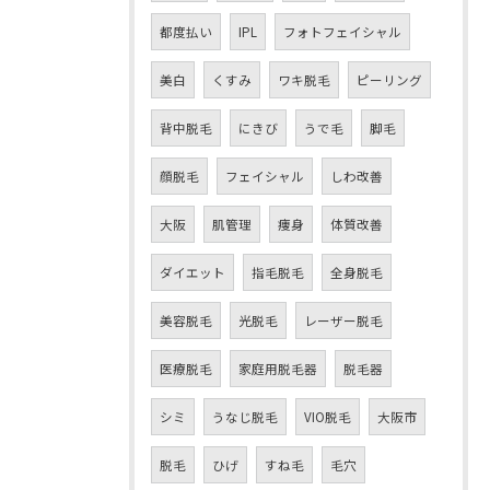
都度払い
IPL
フォトフェイシャル
美白
くすみ
ワキ脱毛
ピーリング
背中脱毛
にきび
うで毛
脚毛
顔脱毛
フェイシャル
しわ改善
大阪
肌管理
痩身
体質改善
ダイエット
指毛脱毛
全身脱毛
美容脱毛
光脱毛
レーザー脱毛
医療脱毛
家庭用脱毛器
脱毛器
シミ
うなじ脱毛
VIO脱毛
大阪市
脱毛
ひげ
すね毛
毛穴