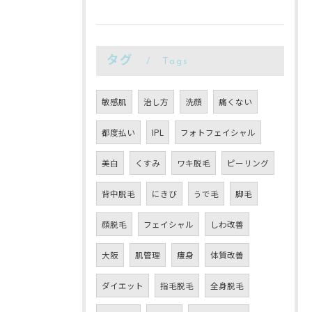
タグ
Tags
敏感肌
治し方
洗顔
痛くない
都度払い
IPL
フォトフェイシャル
美白
くすみ
ワキ脱毛
ピーリング
背中脱毛
にきび
うで毛
脚毛
顔脱毛
フェイシャル
しわ改善
大阪
肌管理
痩身
体質改善
ダイエット
指毛脱毛
全身脱毛