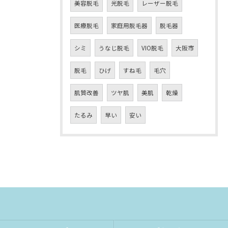
美容脱毛
光脱毛
レーザー脱毛
医療脱毛
家庭用脱毛器
脱毛器
シミ
うなじ脱毛
VIO脱毛
大阪市
脱毛
ひげ
すね毛
毛穴
肌質改善
ツヤ肌
美肌
乾燥
たるみ
早い
安い