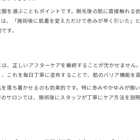
脱毛サロン推奨の保湿ケアで肌を守る方法
衣服を選ぶこともポイントです。脱毛後の肌に直接触れる
脱毛サロンで教わる冷却法と実践ポイント
らは、「施術後に肌着を変えただけで赤みが早く引いた」
脱毛サロン施術後のホームケア実践術
切です。
脱毛サロン利用者が勧める保湿と冷却の流れ
脱毛サロン施術後に避けたい生活習慣とは
VIO施術の不安を和らげる心得とは
には、正しいアフターケアを継続することが欠かせません
脱毛サロンVIO施術で恥ずかしさを減らす工夫
く、これを毎日丁寧に塗布することで、肌のバリア機能を
脱毛サロンでVIO施術の緊張を和らげるヒント
肌を落ち着かせるのも効果的です。特に赤みやかゆみが強
脱毛サロンのVIO施術中に安心できる理由
市のサロンでは、施術後にスタッフが丁寧にケア方法を説
脱毛サロンVIOで濡れる悩みの解消法
脱毛サロンスタッフの配慮とVIO施術体験談
入浴や性行為はいつ再開が安全か徹底解説
脱毛サロン施術後の入浴再開時期と注意点