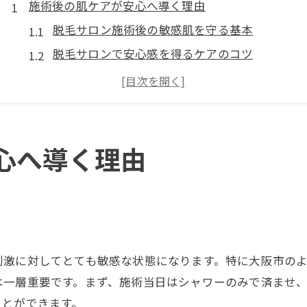
施術後の肌ケアが安心へ導く理由
脱毛サロン施術後の敏感肌を守る基本
脱毛サロンで安心感を得るケアのコツ
脱毛サロン利用者が実感する安心対策
脱毛サロン施術後の赤み対策ポイント
脱毛サロンで肌を健康に保つ秘訣とは
赤みやかゆみ対策の新常識を解説
心へ導く理由
脱毛サロン施術後の赤みケア最新事情
脱毛サロンでできるかゆみ対策の基本
脱毛サロン施術後のトラブルを抑える習慣
脱毛サロンで赤みが長引く時の対処法
刺激に対してとても敏感な状態になります。特に大阪市の
かゆみが続く時に脱毛サロンへ相談する理由
は一層重要です。まず、施術当日はシャワーのみで済ませ
脱毛サロンで始める正しいアフターケア
ことができます。