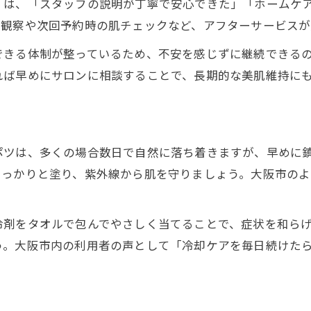
くは、「スタッフの説明が丁寧で安心できた」「ホームケ
脱毛サロン後に性行為を始める安全な目安
過観察や次回予約時の肌チェックなど、アフターサービスが
脱毛サロン施術後に控えるべき行動まとめ
できる体制が整っているため、不安を感じずに継続できる
脱毛サロンで説明される再開時期の基準
れば早めにサロンに相談することで、長期的な美肌維持に
脱毛サロン施術後の肌回復と生活の工夫
大阪市で納得の脱毛サロンケア体験を手に入れる
脱毛サロン選びで安心できるポイントまとめ
ポツは、多くの場合数日で自然に落ち着きますが、早めに
脱毛サロン施術後の体験談とリアルな声
しっかりと塗り、紫外線から肌を守りましょう。大阪市の
脱毛サロンのアフターケア充実度を比較
脱毛サロン利用で美肌を叶えるケア実例
冷剤をタオルで包んでやさしく当てることで、症状を和ら
脱毛サロンで安心して通うための心得
う。大阪市内の利用者の声として「冷却ケアを毎日続けた