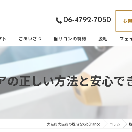
06-4792-7050
お
プト
ごあいさつ
当サロンの特徴
脱毛
フェ
都度払い
フェイシャル
アの正しい方法と安心で
痛くない
男性
VIO
大阪府大阪市の脱毛ならbüranco
コラム