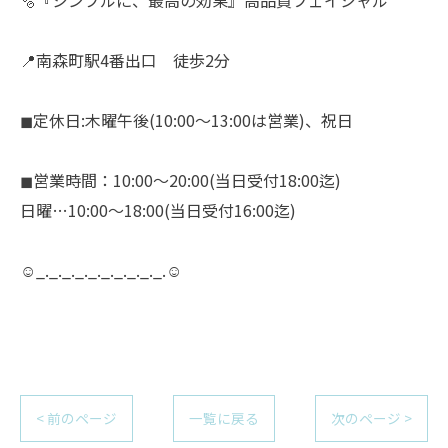
🫧『シンプルに、最高の効果』高品質フェイシャル
📍南森町駅4番出口 徒歩2分
◼︎定休日:木曜午後(10:00〜13:00は営業)、祝日
◼︎営業時間：10:00〜20:00(当日受付18:00迄)
日曜…10:00〜18:00(当日受付16:00迄)
☺︎_._._._._._._._._._.☺︎
< 前のページ
一覧に戻る
次のページ >