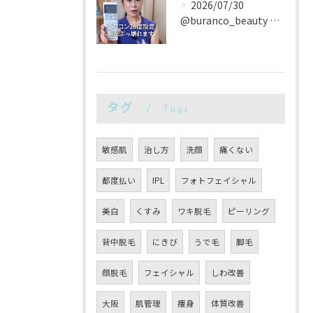
2026/07/30
@buranco_beauty 歴12年の知見と根本美容💆‍...
タグ
Tags
敏感肌
治し方
洗顔
痛くない
都度払い
IPL
フォトフェイシャル
美白
くすみ
ワキ脱毛
ピーリング
背中脱毛
にきび
うで毛
脚毛
顔脱毛
フェイシャル
しわ改善
大阪
肌管理
痩身
体質改善