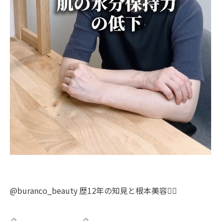
@buranco_beauty 歴12年の知見と根本美容💆‍♀️
☺︎_._._._._._._._._._.☺︎