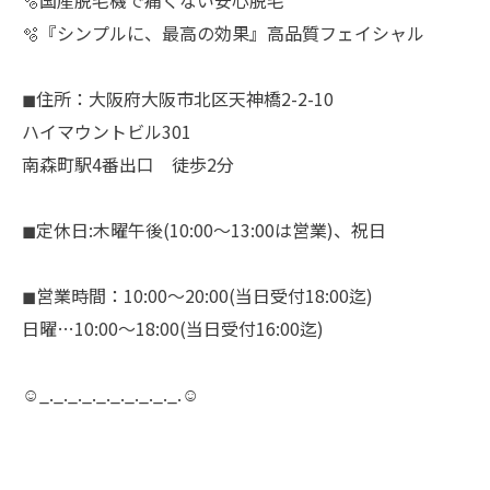
🫧国産脱毛機で痛くない安心脱毛
🫧『シンプルに、最高の効果』高品質フェイシャル
◼︎住所：大阪府大阪市北区天神橋2-2-10
ハイマウントビル301
南森町駅4番出口 徒歩2分
◼︎定休日:木曜午後(10:00〜13:00は営業)、祝日
◼︎営業時間：10:00〜20:00(当日受付18:00迄)
日曜…10:00〜18:00(当日受付16:00迄)
☺︎_._._._._._._._._._.☺︎