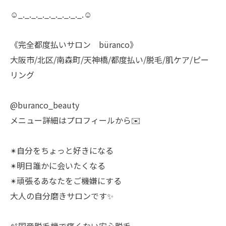
☺︎_._._._._._._._._._.☺︎
《完全都度払いサロン büranco》
大阪市/北区/南森町/天神橋/都度払い/脱毛/肌ケア/ピー
リング
@buranco_beauty
メニュー詳細はプロフィールから✉️
✴︎自分をちょっと好きになる
✴︎明日誰かに会いたくなる
✴︎頑張るあなたをご機嫌にする
大人の自分磨きサロンです✨