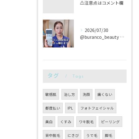
⚠️注意点はコメント欄
2026/07/30
@buranco_beauty 歴12年の知見と根本美容💆‍...
タグ
Tags
敏感肌
治し方
洗顔
痛くない
都度払い
IPL
フォトフェイシャル
美白
くすみ
ワキ脱毛
ピーリング
背中脱毛
にきび
うで毛
脚毛