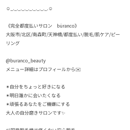
☺︎_._._._._._._._._._.☺︎
《完全都度払いサロン büranco》
大阪市/北区/南森町/天神橋/都度払い/脱毛/肌ケア/ピー
リング
@buranco_beauty
メニュー詳細はプロフィールから✉️
✴︎自分をちょっと好きになる
✴︎明日誰かに会いたくなる
✴︎頑張るあなたをご機嫌にする
大人の自分磨きサロンです✨