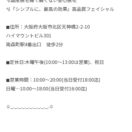
🫧国産脱毛機で痛くない安心脱毛
🫧『シンプルに、最高の効果』高品質フェイシャル
◼︎住所：大阪府大阪市北区天神橋2-2-10
ハイマウントビル301
南森町駅4番出口 徒歩2分
◼︎定休日:木曜午後(10:00〜13:00は営業)、祝日
◼︎営業時間：10:00〜20:00(当日受付18:00迄)
日曜…10:00〜18:00(当日受付16:00迄)
☺︎_._._._._._._._._._.☺︎