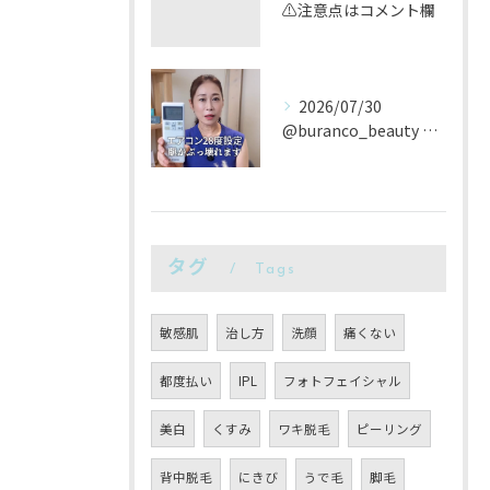
⚠️注意点はコメント欄
2026/07/30
@buranco_beauty 歴12年の知見と根本美容💆‍...
タグ
Tags
敏感肌
治し方
洗顔
痛くない
都度払い
IPL
フォトフェイシャル
美白
くすみ
ワキ脱毛
ピーリング
背中脱毛
にきび
うで毛
脚毛