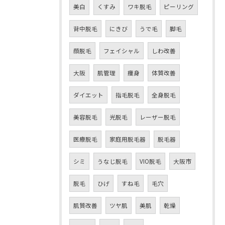
美白
くすみ
ワキ脱毛
ピーリング
背中脱毛
にきび
うで毛
脚毛
顔脱毛
フェイシャル
しわ改善
大阪
肌管理
痩身
体質改善
ダイエット
指毛脱毛
全身脱毛
美容脱毛
光脱毛
レーザー脱毛
医療脱毛
家庭用脱毛器
脱毛器
シミ
うなじ脱毛
VIO脱毛
大阪市
脱毛
ひげ
すね毛
毛穴
肌質改善
ツヤ肌
美肌
乾燥