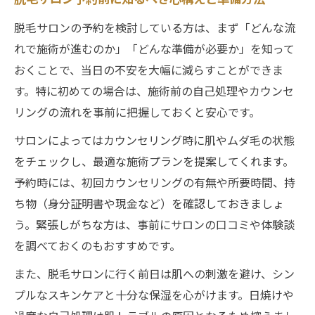
脱毛サロン予約前に知るべき心構えと準備方法
脱毛サロン初回で守りたい当日の注意点
脱毛サロンの予約を検討している方は、まず「どんな流
脱毛サロン当日の服装と行動で注意したい
れで施術が進むのか」「どんな準備が必要か」を知って
こと
おくことで、当日の不安を大幅に減らすことができま
脱毛サロン初回に避けたいしてはいけない
す。特に初めての場合は、施術前の自己処理やカウンセ
習慣
リングの流れを事前に把握しておくと安心です。
脱毛当日剃ってしまった場合の正しい対応
サロンによってはカウンセリング時に肌やムダ毛の状態
法
をチェックし、最適な施術プランを提案してくれます。
脱毛初めて怖い方も安心の当日ポイントま
予約時には、初回カウンセリングの有無や所要時間、持
とめ
ち物（身分証明書や現金など）を確認しておきましょ
う。緊張しがちな方は、事前にサロンの口コミや体験談
脱毛サロン初回に遅刻や体調不良時の対処
を調べておくのもおすすめです。
法
初回の不安を減らす自己処理のポイント
また、脱毛サロンに行く前日は肌への刺激を避け、シン
脱毛サロン前の適切な自己処理タイミング
プルなスキンケアと十分な保湿を心がけます。日焼けや
と方法