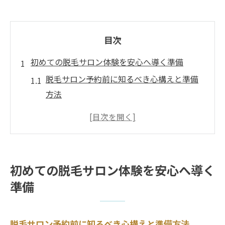
目次
初めての脱毛サロン体験を安心へ導く準備
脱毛サロン予約前に知るべき心構えと準備
方法
全身脱毛初めての方が気をつけたい準備の
流れ
脱毛サロン初体験で不安を減らす自己管理
術
初めての脱毛サロン体験を安心へ導く
脱毛サロン当日にやってはいけない注意点
準備
とは
初めての脱毛サロン選びで押さえる安心ポ
イント