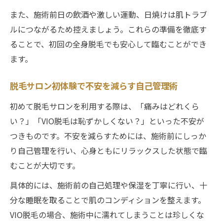
VIO脱毛中に濡れる時の正しい受け止め方
また、施術前日の飲酒や激しい運動、日焼けは肌トラブ
脱毛サロンVIO施術時に声かけがある安心ポ
ルにつながるため控えましょう。これらの準備を徹底す
イント
ることで、初回の全身脱毛でも安心して臨むことができ
脱毛サロンVIOで恥ずかしさが減る体勢と配
ます。
慮
脱毛サロン初めての効果と過ごし方を徹底解説
脱毛サロン初体験で不安を減らす自己管理術
脱毛サロン初回の効果はどのくらい実感で
初めて脱毛サロンを利用する際は、「痛みはどれくら
きる？
い？」「VIO脱毛は恥ずかしくない？」といった不安が
初めて脱毛サロンで毛が抜ける時期と特徴
つきものです。不安を減らすためには、施術前にしっか
脱毛サロン初回施術後の自己処理タイミン
り自己管理を行い、心身ともにリラックスした状態で臨
グ
むことが大切です。
初回体験後に起こりやすい変化と正しい対
具体的には、施術前の自己処理や保湿を丁寧に行い、十
応法
分な睡眠を取ることで肌のコンディションを整えます。
脱毛サロン初回の効果を最大化する過ごし
VIO脱毛の場合、施術中に濡れてしまうことは珍しくな