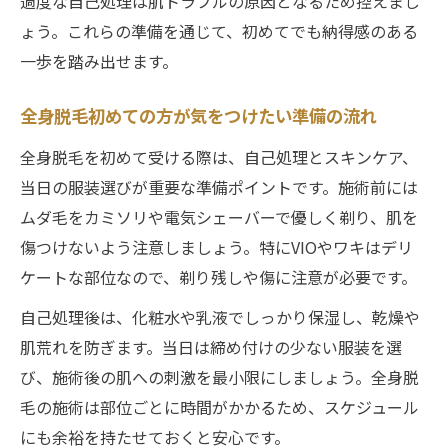
過度な自己処理は肌トラブルの原因となるため控えまし
ょう。これらの準備を通じて、初めてでも納得感のある
脱毛する前にやってはいけない自己処理の
一歩を踏み出せます。
注意
脱毛サロン初回はどこまで剃るべきか徹底
全身脱毛初めての方が気をつけたい準備の流れ
解説
全身脱毛を初めて受ける際は、自己処理とスキンケア、
初めての脱毛で自己処理の疑問を解消する
当日の服装選びが重要な準備ポイントです。施術前には
コツ
ムダ毛をカミソリや電気シェーバーで優しく剃り、肌を
脱毛サロン自己処理で失敗しないための手
傷つけないよう注意しましょう。特にVIOやワキはデリ
順
ケートな部位なので、剃り残しや傷に注意が必要です。
VIO脱毛で恥ずかしさを軽減する心得
自己処理後は、化粧水や乳液でしっかり保湿し、乾燥や
VIO脱毛で見られる範囲と恥ずかしさの対策
肌荒れを防ぎます。当日は締め付けの少ない服装を選
法
び、施術後の肌への刺激を最小限にしましょう。全身脱
脱毛サロンVIO初体験を安心に変える心得と
毛の施術は部位ごとに時間がかかるため、スケジュール
は
にも余裕を持たせておくと安心です。