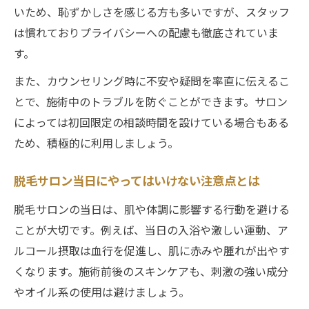
方
いため、恥ずかしさを感じる方も多いですが、スタッフ
施術後も安心な初回体験の過ごし方とコツ
は慣れておりプライバシーへの配慮も徹底されていま
脱毛サロン施術後の正しい保湿とスキンケ
す。
ア方法
また、カウンセリング時に不安や疑問を率直に伝えるこ
脱毛サロン初回後に避けたい入浴や運動の
とで、施術中のトラブルを防ぐことができます。サロン
注意点
によっては初回限定の相談時間を設けている場合もある
脱毛サロン施術後の赤みや乾燥を防ぐ工夫
ため、積極的に利用しましょう。
と対策
初めての脱毛後にやってはいけない行動ま
脱毛サロン当日にやってはいけない注意点とは
とめ
脱毛サロンの当日は、肌や体調に影響する行動を避ける
脱毛サロン施術翌日の体調管理と過ごし方
ことが大切です。例えば、当日の入浴や激しい運動、ア
ルコール摂取は血行を促進し、肌に赤みや腫れが出やす
くなります。施術前後のスキンケアも、刺激の強い成分
やオイル系の使用は避けましょう。