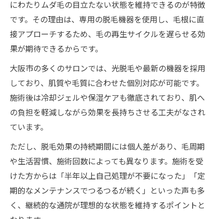
にわたりムダ毛の目立たない状態を維持できるのが特徴
医療脱毛と脱毛サロンの違い徹底解説
です。その理由は、専用の脱毛機器を使用し、毛根に直
脱毛サロンと医療脱毛の効果比較
接アプローチするため、毛の再生サイクルを遅らせる効
医療脱毛と脱毛サロンの特徴を知ろう
果が期待できるからです。
大阪で選ぶ脱毛サロンと医療脱毛の違い
大阪市の多くのサロンでは、光脱毛や最新の機器を採用
脱毛サロンの効果と医療脱毛の利点
しており、肌質や毛質に合わせた個別対応が可能です。
脱毛サロンを選ぶ際の判断基準とは
施術後は冷却ジェルや保湿ケアも徹底されており、肌へ
効果が長持ちする脱毛サロンの選び方を伝授
の負担を軽減しながら効果を長持ちさせる工夫がなされ
ています。
脱毛サロンの効果が続く選び方とは
大阪市で選ぶべき脱毛サロンの条件
ただし、脱毛効果の持続期間には個人差があり、毛周期
や生活習慣、施術回数によっても異なります。施術を受
脱毛サロン選びで重視すべきポイント
けた方からは「半年以上自己処理が不要になった」「定
効果を長持ちさせる脱毛サロン比較法
期的なメンテナンスでつるつるが続く」といった声も多
通いやすい脱毛サロンの選定基準
く、継続的な通院が理想的な状態を維持するポイントと
口コミから見抜く大阪の脱毛サロンの魅力