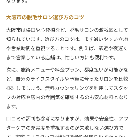
なります。
脱毛サロンの実体験口コミを徹底分析
大阪市の脱毛サロン評判の見方と選び方
大阪市の脱毛サロン選び方のコツ
脱毛サロン効果に関する口コミを活用
大阪市は梅田や心斎橋など、脱毛サロンの激戦区として
脱毛サロン選びに役立つリアルな声
知られています。選び方のコツは、まず通いやすい立地
口コミでわかる脱毛サロンの強み
や営業時間を重視することです。例えば、駅近や夜遅く
まで営業している店舗は、忙しい方にも便利です。
通いやすさで選ぶ脱毛サロンのメリットとは
脱毛サロン選びは通いやすさが鍵
次に、施術メニューや料金プラン、都度払いが可能かな
大阪市で通いやすい脱毛サロンの条件
ど、自分のライフスタイルや予算に合ったサロンを比較
検討しましょう。無料カウンセリングを利用してスタッ
脱毛サロン効果を引き出す通いやすさ
フの対応や店内の雰囲気を確認するのも安心材料となり
予約が取りやすい脱毛サロンの特徴
ます。
脱毛サロンが続けやすい理由とは
口コミや評判も参考になりますが、効果や安全性、アフ
ターケアの充実度を重視するのが失敗しない選び方で
す。実際に「スタッフが親切で予約が取りやすかった」