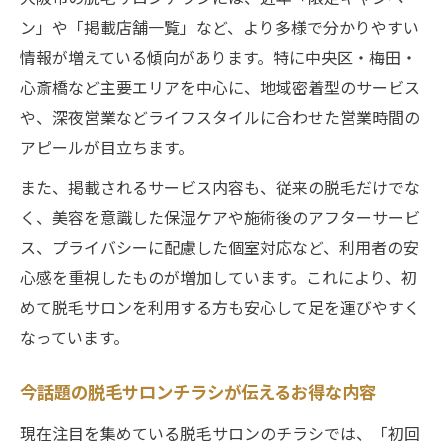
探し方
ン」や「掲載店舗一覧」など、より多様で分かりやすい
脱毛サロンのサービス内容がわかるチラシ
情報が増えている傾向があります。特に中央区・梅田・
比較術
心斎橋など主要エリアを中心に、地域密着型のサービス
チラシで見つける脱毛サロンの割引情報活
や、深夜営業などライフスタイルに合わせた営業時間の
用法
アピールが目立ちます。
脱毛サロンをチラシ情報で効果的に比較す
また、掲載されるサービス内容も、従来の脱毛だけでな
る方法
く、美容を意識した保湿ケアや施術後のアフターサービ
今注目の脱毛サロンチラシ活用術を解説
ス、プライバシーに配慮した個室対応など、利用者の安
脱毛サロンのチラシを賢く活用する最新テ
心感を重視したものが増加しています。これにより、初
クニック
めて脱毛サロンを利用する方も安心して足を運びやすく
大阪市で話題の脱毛サロンチラシ情報の使
なっています。
い方
脱毛サロン選びに役立つチラシ活用ポイン
今話題の脱毛サロンチラシが伝えるお得な内容
ト紹介
現在注目を集めている脱毛サロンのチラシでは、「初回