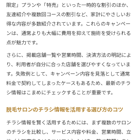
チラシ情報で脱毛サロンのサービス比較が
限定」プランや「特売」といった一時的な割引のほか、
簡単に
友達紹介や複数回コースの割引など、家計にやさしいお
脱毛サロンの魅力を引き出すチラシ活用法
得な内容が多数紹介されています。これらのキャンペー
とは
ンは、通常よりも大幅に費用を抑えて施術を受けられる
点が魅力です。
脱毛サロンなら期間限定チラシに注目を
脱毛サロン期間限定チラシ情報の見逃し厳
さらに、掲載店舗一覧や営業時間、決済方法の明記によ
禁ポイント
り、利用者が自分に合った店舗を選びやすくなっていま
お得な期間限定チラシ活用で脱毛サロン選
す。失敗例として、キャンペーン内容を見落として通常
びを有利に
料金で契約してしまったケースもあるため、最新のチラ
シ情報はこまめにチェックすることが重要です。
脱毛サロンの期間限定チラシ特典を徹底チ
ェック
脱毛サロンのチラシ情報を活用する選び方のコツ
チラシ限定の脱毛サロンクーポン活用術を
チラシ情報を賢く活用するためには、まず複数のサロン
紹介
のチラシを比較し、サービス内容や料金、営業時間、立
脱毛サロンの期間限定情報をチラシで探す