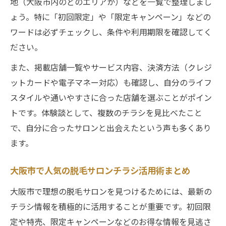
地（大阪市内のどのエリアか）などを一覧で整理しまし
ポイント
ょう。特に「初回限定」や「限定キャンペーン」などの
チラシ情報で見つける理想の脱毛サロン選び
ワードは必ずチェックし、条件や利用期限を確認してく
脱毛サロンのチラシで理想の店舗を効率的
ださい。
に探す
また、掲載店舗一覧やサービス内容、決済方法（クレジ
自分に合った脱毛サロンをチラシ情報で見
ットカードや電子マネー対応）も確認し、自分のライフ
極める
スタイルや通いやすさに合った店舗を選ぶことがポイン
脱毛サロン選びにチラシ活用が有効な理由
トです。体験談として、複数のチラシを見比べたこと
とは
で、自分に合ったサロンと出会えたという声も多くあり
チラシ情報を活用して失敗しない脱毛サロ
ます。
ン選択
脱毛サロン比較でチラシが役立つ場面を解
大阪市で人気の脱毛サロンチラシ活用術まとめ
説
大阪市で理想の脱毛サロンを見つけるためには、最新の
チラシ情報を積極的に活用することが重要です。初回限
定や特売、限定キャンペーンなどのお得な情報を見逃さ