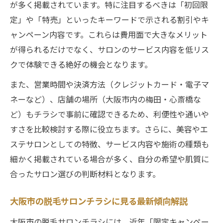
脱毛サロンのチラシで見るべきポイントを
が多く掲載されています。特に注目するべきは「初回限
解説
定」や「特売」といったキーワードで示される割引やキ
信頼できる脱毛サロンをチラシから見抜く
ャンペーン内容です。これらは費用面で大きなメリット
基準
が得られるだけでなく、サロンのサービス内容を低リス
クで体験できる絶好の機会となります。
脱毛サロン選びで賢くチラシを活用する秘
訣
また、営業時間や決済方法（クレジットカード・電子マ
大阪市の脱毛サロンチラシで損しない情報
ネーなど）、店舗の場所（大阪市内の梅田・心斎橋な
収集法
ど）もチラシで事前に確認できるため、利便性や通いや
すさを比較検討する際に役立ちます。さらに、美容やエ
脱毛サロンの本音がわかるチラシチェック
ステサロンとしての特徴、サービス内容や施術の種類も
方法
細かく掲載されている場合が多く、自分の希望や肌質に
お得な脱毛サロン情報をチラシから徹底比較
合ったサロン選びの判断材料となります。
脱毛サロンのチラシ情報で料金を徹底比較
しよう
大阪市の脱毛サロンチラシに見る最新傾向解説
大阪市の脱毛サロンでお得なキャンペーン
大阪市の脱毛サロンチラシには、近年「限定キャンペー