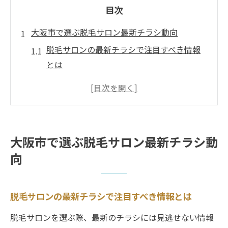
目次
大阪市で選ぶ脱毛サロン最新チラシ動向
脱毛サロンの最新チラシで注目すべき情報
とは
大阪市の脱毛サロンチラシに見る最新傾向
解説
今話題の脱毛サロンチラシが伝えるお得な
内容
大阪市で選ぶ脱毛サロン最新チラシ動
脱毛サロンのチラシ情報を活用する選び方
向
のコツ
大阪市で人気の脱毛サロンチラシ活用術ま
とめ
脱毛サロンの最新チラシで注目すべき情報とは
脱毛サロンのチラシを見極める賢い方法
脱毛サロンを選ぶ際、最新のチラシには見逃せない情報