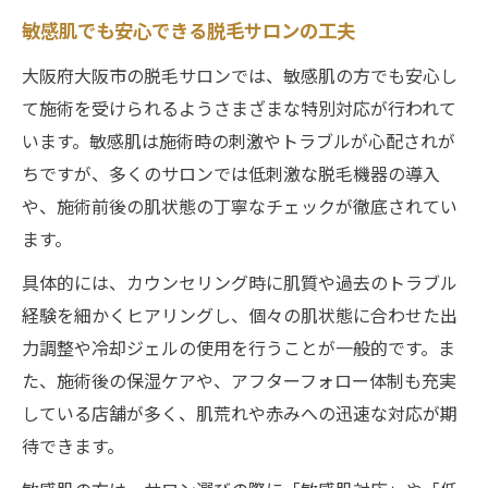
無理せず通える脱毛サロンの料金体系
敏感肌でも安心できる脱毛サロンの工夫
都度払い脱毛サロンのメリットと注意点
大阪府大阪市の脱毛サロンでは、敏感肌の方でも安心し
自分に合う脱毛サロン都度払いの探し方
て施術を受けられるようさまざまな特別対応が行われて
VIO脱毛の特別対応を徹底比較
います。敏感肌は施術時の刺激やトラブルが心配されが
VIO脱毛に強い脱毛サロン特別対応とは
ちですが、多くのサロンでは低刺激な脱毛機器の導入
脱毛サロンのVIO施術で重視するポイント
や、施術前後の肌状態の丁寧なチェックが徹底されてい
痛みが少ないVIO脱毛サロンの選び方
ます。
VIO脱毛の都度払い対応サロン比較
具体的には、カウンセリング時に肌質や過去のトラブル
敏感肌にも対応するVIO脱毛サロン紹介
経験を細かくヒアリングし、個々の肌状態に合わせた出
脱毛サロン選びで安心するポイント伝授
力調整や冷却ジェルの使用を行うことが一般的です。ま
た、施術後の保湿ケアや、アフターフォロー体制も充実
安心できる脱毛サロンの見分け方とは
している店舗が多く、肌荒れや赤みへの迅速な対応が期
脱毛サロンの特別対応が安心に繋がる理由
待できます。
カウンセリング重視の脱毛サロンを選ぶコ