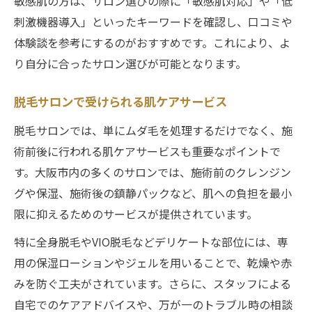
敏感肌の方は、サロン選びの際に「敏感肌対応」や「低
ツ
刺激機器導入」といったキーワードを確認し、口コミや
脱毛サロンで確認したいアフターケア体制
体験談を参考にするのがおすすめです。これにより、よ
初めてでも安心な脱毛サロン利用の流れ
り自分に合ったサロン選びが可能となります。
全身脱毛なら痛みや肌ケアも重要視したい
全身脱毛の痛みを抑える脱毛サロン特別対
脱毛サロンで受けられる肌ケアサービス
応
脱毛サロンでは、単にムダ毛を処理するだけでなく、施
脱毛サロンでの全身脱毛と肌ケアの流れ
術前後に行われる肌ケアサービスも重要なポイントで
都度払いで全身脱毛できるサロンの魅力
す。大阪市内の多くのサロンでは、施術前のクレンジン
全身脱毛の回数や効果を高めるポイント
グや保湿、施術後の鎮静パックなど、肌への負担を最小
敏感肌対応の全身脱毛サロンの選び方
限に抑えるためのサービスが提供されています。
大阪の脱毛サロン特別サービス徹底チェック
特に全身脱毛やVIO脱毛などデリケートな部位には、専
大阪で注目の脱毛サロン特別サービス
用の保湿ローションやジェルを用いることで、乾燥や赤
脱毛サロンならではの柔軟な料金プラン
みを防ぐ工夫がされています。さらに、スタッフによる
自宅でのケアアドバイスや、万が一のトラブル時の相談
都度払い対応の脱毛サロン最新事情