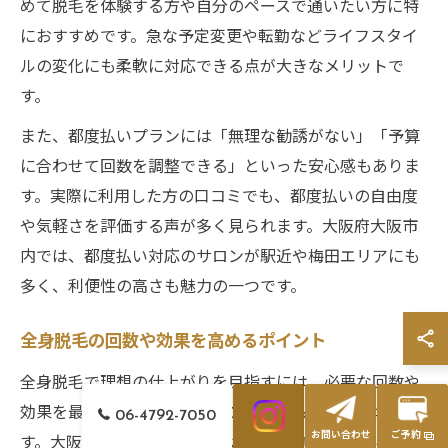
めて脱毛を体験する方や自分のペースで通いたい方に特
におすすめです。急な予定変更や転勤などライフスタイ
ルの変化にも柔軟に対応できる点が大きなメリットで
す。
また、都度払いプランには「無理な勧誘がない」「予算
に合わせて回数を調整できる」といった安心感もありま
す。実際に利用した方の口コミでも、都度払いの自由度
や気軽さを評価する声が多く見られます。大阪府大阪市
内では、都度払い対応のサロンが駅近や梅田エリアにも
多く、利便性の高さも魅力の一つです。
全身脱毛の回数や効果を高めるポイント
全身脱毛で理想の仕上がりを目指すには、必要な回数や
効果を最大限に引き出すポイントを知ることが大切で
06-4792-7050
す。大阪市内の脱毛サロンでは、一般的に5回から10回
お問い合わせ
ご予約