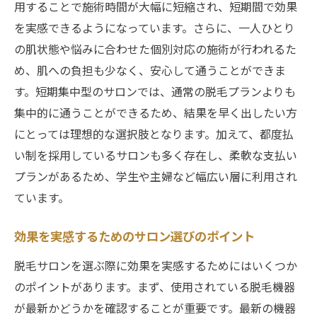
用することで施術時間が大幅に短縮され、短期間で効果
通いやすさを重視した立地とアクセス
を実感できるようになっています。さらに、一人ひとり
ストレスフリーな施術環境の提供
の肌状態や悩みに合わせた個別対応の施術が行われるた
短期集中で完了する施術プランの選び方
め、肌への負担も少なく、安心して通うことができま
時間を無駄にしない効率的な施術スケジュ
す。短期集中型のサロンでは、通常の脱毛プランよりも
ール
集中的に通うことができるため、結果を早く出したい方
効率的な美肌づくり短期集中脱毛サロンの選定
にとっては理想的な選択肢となります。加えて、都度払
ポイント
い制を採用しているサロンも多く存在し、柔軟な支払い
施術の効果を高めるためのサロン選び
プランがあるため、学生や主婦など幅広い層に利用され
ています。
短期間での成果をサポートするスタッフの
専門性
効果を実感するためのサロン選びのポイント
短期集中に特化したサロンの特徴
脱毛サロンを選ぶ際に効果を実感するためにはいくつか
施術後のケアとサポート体制
のポイントがあります。まず、使用されている脱毛機器
安心感を提供する料金プランと支払い方法
が最新かどうかを確認することが重要です。最新の機器
短期間での効果を実現するためのアフター