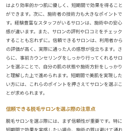
はより効率的かつ肌に優しく、短期間で効果を得ること
ケア
ができます。次に、施術者の技術力も大きなポイントで
短期間で結果を出す脱毛サロンの特徴とは
す。経験豊富なスタッフがいるサロンは、施術中の安心
最新機器による施術の時間短縮
感が違います。また、サロンの評判や口コミをチェック
肌に優しい施術方法の選択
することも忘れずに。信頼できるサロンは、利用者から
施術の効果を高めるための技術
の評価が高く、実際に通った人の感想が役立ちます。さ
らに、事前カウンセリングをしっかり行ってくれるサロ
短期間での結果を重視したプラン設定
ンを選ぶことで、自分の肌の状態や施術方針をしっかり
痛みを最小限に抑える工夫
と理解した上で進められます。短期間で美肌を実現した
利用者の声から見る施術の信頼性
い方には、これらのポイントを押さえてサロンを選ぶこ
ムダ毛処理を早く終わらせる脱毛サロンの選び
とが求められます。
方
短期集中脱毛の施術スケジュール例
信頼できる脱毛サロンを選ぶ際の注意点
専門家が教えるサロン選びのコツ
脱毛サロンを選ぶ際には、まず信頼性が重要です。特に
短期間で効果を出すためのサロン比較
短期間で効果を実感したい場合、施術の質は避けて通れ