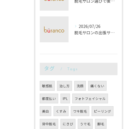
脱毛サロン選びで後悔しないプロレビュー実体験とトラブル回避術
2026/07/26
脱毛サロンの出張サービスを大阪府大阪市で安心して利用するための完全ガイド
タグ
Tags
敏感肌
治し方
洗顔
痛くない
都度払い
IPL
フォトフェイシャル
美白
くすみ
ワキ脱毛
ピーリング
背中脱毛
にきび
うで毛
脚毛