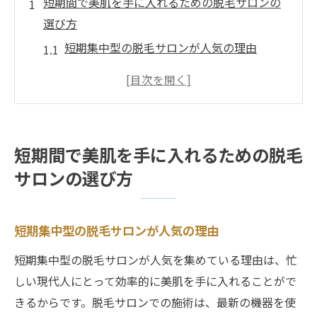
短期間で美肌を手に入れるための脱毛サロンの
選び方
短期集中型の脱毛サロンが人気の理由
効果を実感するためのサロン選びのポイン
ト
信頼できる脱毛サロンを選ぶ際の注意点
短期間で美肌を実現するための施術方法
短期間で美肌を手に入れるための脱毛
最新技術を活用した脱毛サロンの効果
サロンの選び方
口コミから見る脱毛サロンの評価
忙しいあなたにおすすめ短期集中型脱毛サロン
の魅力
短期集中型の脱毛サロンが人気の理由
短期間で結果を出す施術技術の紹介
短期集中型の脱毛サロンが人気を集めている理由は、忙
しい現代人にとって効率的に美肌を手に入れることがで
忙しいライフスタイルに合わせた予約シス
きるからです。脱毛サロンでの施術は、最新の機器を使
テム