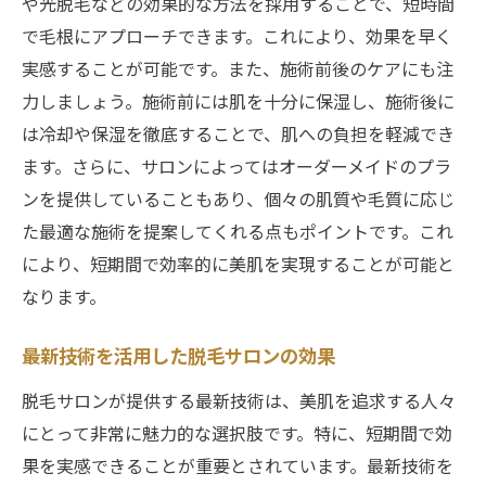
や光脱毛などの効果的な方法を採用することで、短時間
短期間での効果を支える施術スタッフの技
で毛根にアプローチできます。これにより、効果を早く
術
実感することが可能です。また、施術前後のケアにも注
効率的な予約システムの活用方法
力しましょう。施術前には肌を十分に保湿し、施術後に
施術の効果を上げるためのホームケア
は冷却や保湿を徹底することで、肌への負担を軽減でき
施術後に差がつくアフターケアのポイント
ます。さらに、サロンによってはオーダーメイドのプラ
短期集中で通える脱毛サロンを選ぶ際の注意点
ンを提供していることもあり、個々の肌質や毛質に応じ
短期間で通うためのスケジューリングのコ
た最適な施術を提案してくれる点もポイントです。これ
ツ
により、短期間で効率的に美肌を実現することが可能と
なります。
目標達成のためのサロン選びのポイント
通いやすさと予約の取りやすさの重要性
最新技術を活用した脱毛サロンの効果
施術前後の生活習慣の見直し
脱毛サロンが提供する最新技術は、美肌を追求する人々
効果を持続させるための習慣
にとって非常に魅力的な選択肢です。特に、短期間で効
トラブルを避けるためのサロン選び
果を実感できることが重要とされています。最新技術を