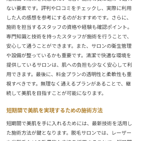
効率的に通えるサロンの見極め方
ない要素です。評判や口コミをチェックし、実際に利用
施術の効果を長持ちさせる方法
した人の感想を参考にするのがおすすめです。さらに、
施術を担当するスタッフの資格や経験も確認ポイント。
施術回数を減らすための選択肢
専門知識と技術を持ったスタッフが施術を行うことで、
短期集中で美肌を実感する脱毛サロンの秘密
安心して通うことができます。また、サロンの衛生管理
短期間で美肌を手に入れるための施術技術
や設備が整っているかも重要です。清潔で快適な環境を
肌に優しい施術で安心して通える理由
提供しているサロンは、肌への負担も少なく安心して利
施術前後のケアで効果を最大化
用できます。最後に、料金プランの透明性と柔軟性も重
短期集中に特化した施術プログラムの魅力
視すべきです。無理なく通えるプランがあることで、継
選ばれる脱毛サロンの共通点とは
続して美肌を目指すことが可能になります。
施術後のアフターサポートの重要性
短期間で美肌を実現するための施術方法
短期間で効果を実感脱毛サロンの注目ポイント
短期間で美肌を手に入れるためには、最新技術を活用し
最新技術を駆使した施術方法の紹介
た施術方法が鍵となります。脱毛サロンでは、レーザー
施術が早いサロンの選び方