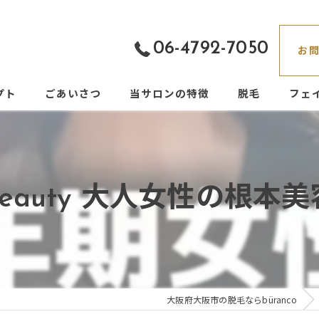
06-4792-7050
お
プト
ごあいさつ
当サロンの特徴
脱毛
フェ
都度払い
フェイシャル
_beauty 大人女性の根本美
痛くない
男性
VIO
大阪府大阪市の脱毛ならbüranco