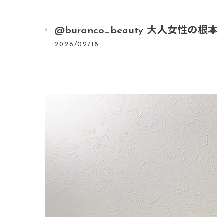
@buranco_beauty 大人女性の根
2026/02/18