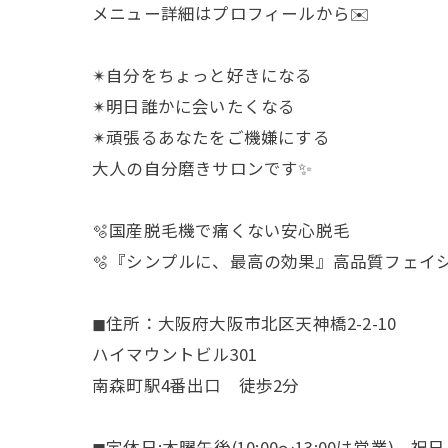
メニュー詳細はプロフィールから✉️
✴︎自分をちょっと好きになる
✴︎明日誰かに会いたくなる
✴︎頑張るあなたをご機嫌にする
大人の自分磨きサロンです✨
🫧国産脱毛機で痛くない安心脱毛
🫧『シンプルに、最高の効果』高品質フェイ
◼︎住所：大阪府大阪市北区天神橋2-2-10
ハイマウントビル301
南森町駅4番出口 徒歩2分
◼︎定休日:木曜午後(10:00〜13:00は営業)、祝日