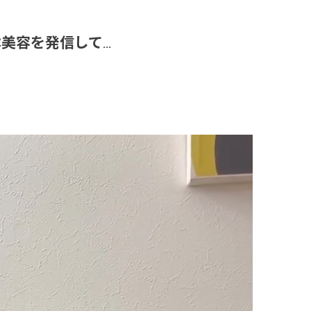
本美容を発信して...