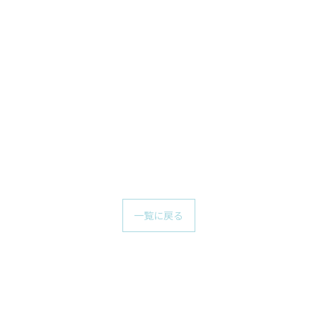
一覧に戻る