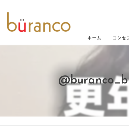
ホーム
コンセ
@buranco