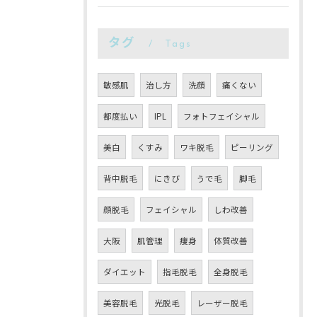
タグ
Tags
敏感肌
治し方
洗顔
痛くない
都度払い
IPL
フォトフェイシャル
美白
くすみ
ワキ脱毛
ピーリング
背中脱毛
にきび
うで毛
脚毛
顔脱毛
フェイシャル
しわ改善
大阪
肌管理
痩身
体質改善
ダイエット
指毛脱毛
全身脱毛
美容脱毛
光脱毛
レーザー脱毛