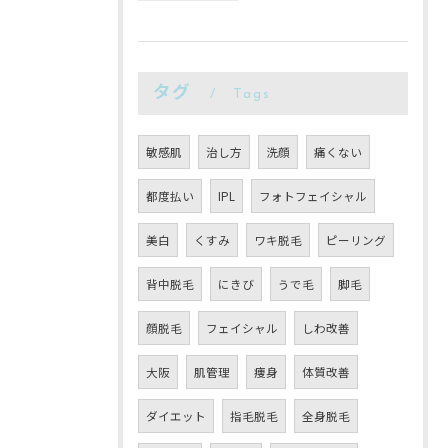
タグ
Tags
敏感肌
治し方
洗顔
痛くない
都度払い
IPL
フォトフェイシャル
美白
くすみ
ワキ脱毛
ピーリング
背中脱毛
にきび
うで毛
脚毛
顔脱毛
フェイシャル
しわ改善
大阪
肌管理
痩身
体質改善
ダイエット
指毛脱毛
全身脱毛