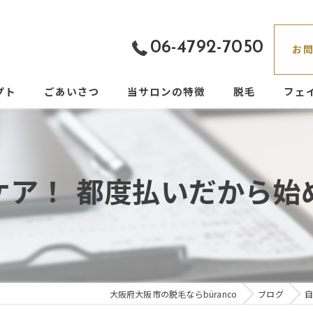
06-4792-7050
お
プト
ごあいさつ
当サロンの特徴
脱毛
フェ
都度払い
フェイシャル
ケア！ 都度払いだから始
痛くない
男性
VIO
大阪府大阪市の脱毛ならbüranco
ブログ
自