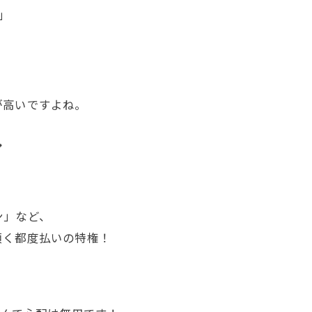
」
！
が高いですよね。

ン」など、
頂く都度払いの特権！